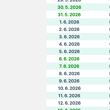
30. 5. 2026
31. 5. 2026
1. 6. 2026
2. 6. 2026
3. 6. 2026
4. 6. 2026
5. 6. 2026
6. 6. 2026
7. 6. 2026
8. 6. 2026
9. 6. 2026
10. 6. 2026
11. 6. 2026
12. 6. 2026