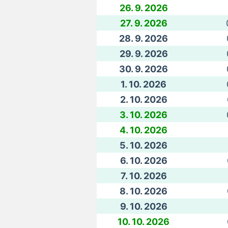
26. 9. 2026
27. 9. 2026
28. 9. 2026
29. 9. 2026
30. 9. 2026
1. 10. 2026
2. 10. 2026
3. 10. 2026
4. 10. 2026
5. 10. 2026
6. 10. 2026
7. 10. 2026
8. 10. 2026
9. 10. 2026
10. 10. 2026