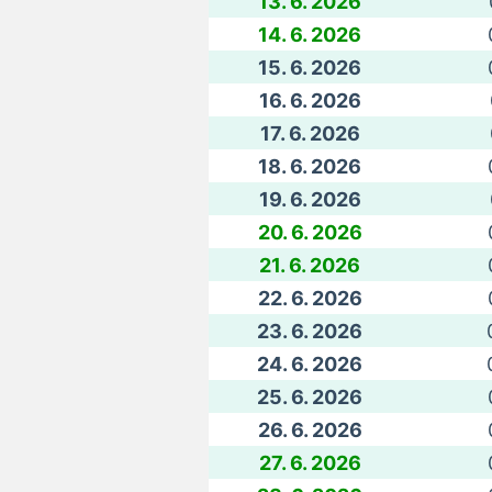
13. 6. 2026
14. 6. 2026
15. 6. 2026
16. 6. 2026
17. 6. 2026
18. 6. 2026
19. 6. 2026
20. 6. 2026
21. 6. 2026
22. 6. 2026
23. 6. 2026
24. 6. 2026
25. 6. 2026
26. 6. 2026
27. 6. 2026