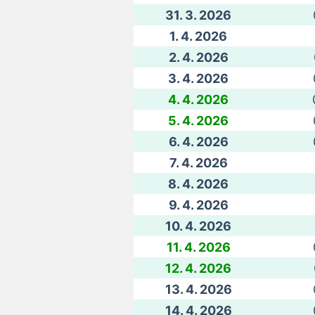
31. 3. 2026
1. 4. 2026
2. 4. 2026
3. 4. 2026
4. 4. 2026
5. 4. 2026
6. 4. 2026
7. 4. 2026
8. 4. 2026
9. 4. 2026
10. 4. 2026
11. 4. 2026
12. 4. 2026
13. 4. 2026
14. 4. 2026