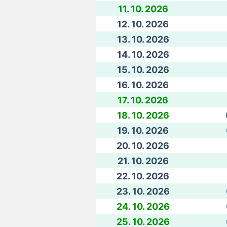
11. 10. 2026
12. 10. 2026
13. 10. 2026
14. 10. 2026
15. 10. 2026
16. 10. 2026
17. 10. 2026
18. 10. 2026
19. 10. 2026
20. 10. 2026
21. 10. 2026
22. 10. 2026
23. 10. 2026
24. 10. 2026
25. 10. 2026