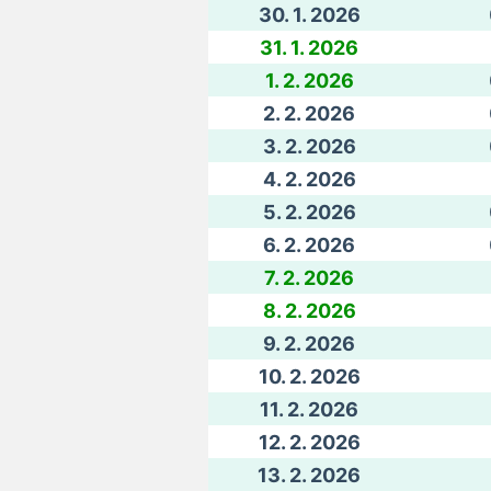
30. 1. 2026
31. 1. 2026
1. 2. 2026
2. 2. 2026
3. 2. 2026
4. 2. 2026
5. 2. 2026
6. 2. 2026
7. 2. 2026
8. 2. 2026
9. 2. 2026
10. 2. 2026
11. 2. 2026
12. 2. 2026
13. 2. 2026