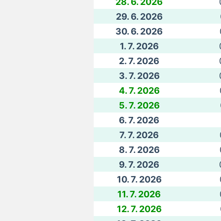
28. 6. 2026
29. 6. 2026
30. 6. 2026
1. 7. 2026
2. 7. 2026
3. 7. 2026
4. 7. 2026
5. 7. 2026
6. 7. 2026
7. 7. 2026
8. 7. 2026
9. 7. 2026
10. 7. 2026
11. 7. 2026
12. 7. 2026