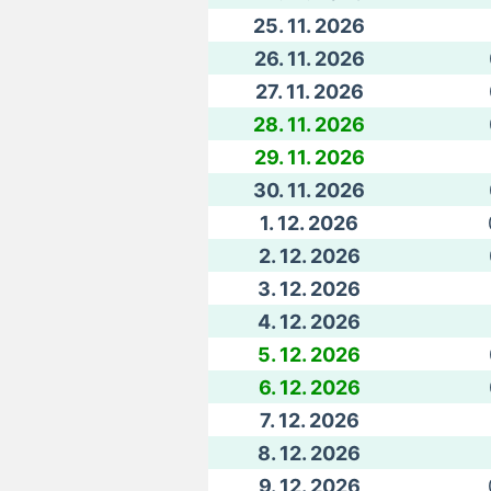
25. 11. 2026
26. 11. 2026
27. 11. 2026
28. 11. 2026
29. 11. 2026
30. 11. 2026
1. 12. 2026
2. 12. 2026
3. 12. 2026
4. 12. 2026
5. 12. 2026
6. 12. 2026
7. 12. 2026
8. 12. 2026
9. 12. 2026