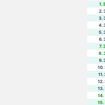
1. 
2. 
3. 
4. 
5. 
6. 
7. 
8. 
9. 
10.
11.
12.
13.
14.
15.