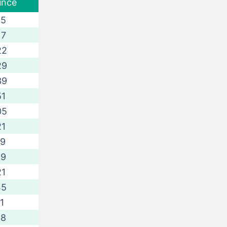
unce
15
17
22
29
39
51
05
21
39
59
21
45
11
38