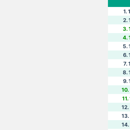
1.
2. 
3. 
4. 
5. 
6. 
7.
8. 
9. 
10.
11.
12.
13.
14.