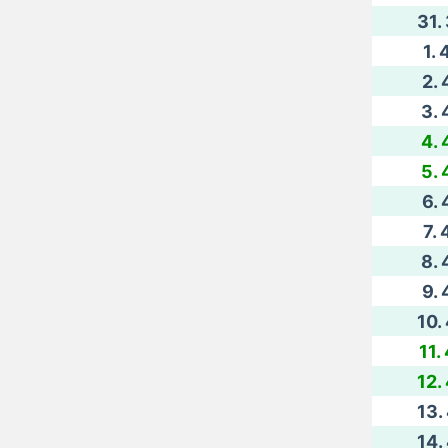
31.
1. 
2. 
3. 
4. 
5. 
6. 
7. 
8. 
9. 
10.
11.
12.
13.
14.