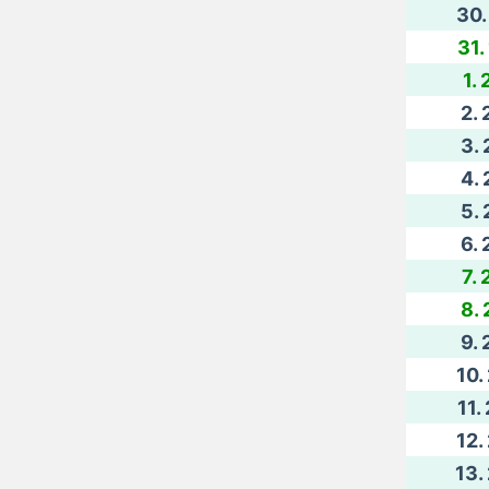
30.
31.
1. 
2. 
3. 
4. 
5. 
6. 
7. 
8. 
9. 
10.
11.
12.
13.