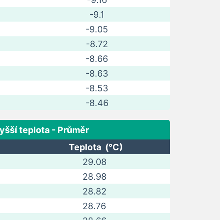
-9.1
-9.05
-8.72
-8.66
-8.63
-8.53
-8.46
yšší teplota - Průměr
Teplota (°C)
29.08
28.98
28.82
28.76