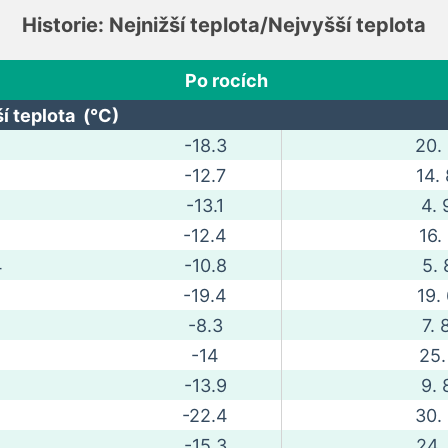
Historie: Nejnižší teplota/Nejvyšší teplota
Po rocích
í teplota (°C)
-18.3
20.
-12.7
14.
-13.1
4. 
-12.4
16.
4
-10.8
5. 
-19.4
19.
-8.3
7. 
-14
25.
-13.9
9. 
-22.4
30.
-15.3
24.