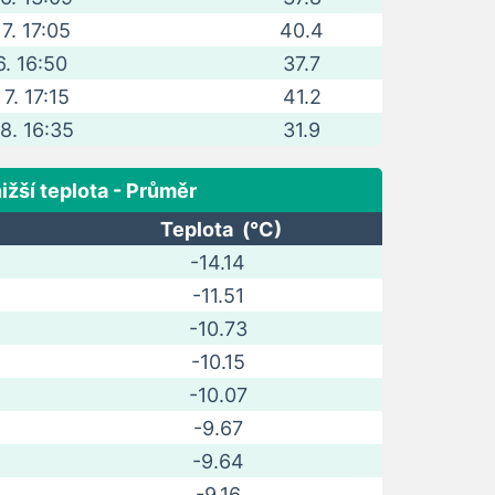
 7. 17:05
40.4
6. 16:50
37.7
 7. 17:15
41.2
 8. 16:35
31.9
ižší teplota - Průměr
Teplota (°C)
-14.14
-11.51
-10.73
-10.15
-10.07
-9.67
-9.64
-9.16