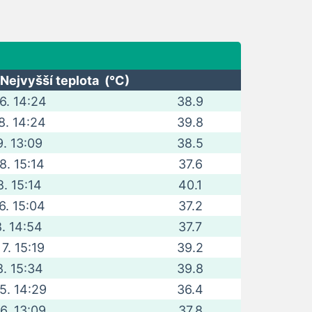
Nejvyšší teplota (°C)
 6. 14:24
38.9
 8. 14:24
39.8
9. 13:09
38.5
 8. 15:14
37.6
8. 15:14
40.1
 6. 15:04
37.2
8. 14:54
37.7
 7. 15:19
39.2
8. 15:34
39.8
 5. 14:29
36.4
 6. 13:09
37.8