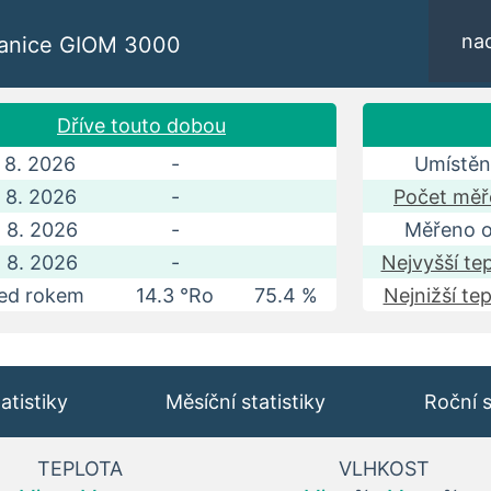
na
tanice GIOM 3000
Dříve touto dobou
. 8. 2026
-
Umístěn
. 8. 2026
-
Počet měř
. 8. 2026
-
Měřeno o
. 8. 2026
-
Nejvyšší tep
ed rokem
14.3 °Ro
75.4 %
Nejnižší tep
atistiky
Měsíční statistiky
Roční s
TEPLOTA
VLHKOST