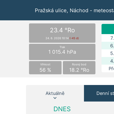
Pražská ulice, Náchod - meteos
23.4 °Ro
7
24. 6. 2026 10:14
(-45 d)
6
Tlak
1 015.4 hPa
5
4
Vlhkost
Rosný bod
Př
56 %
18.2 °Ro
Aktuálně
Denní st
DNES