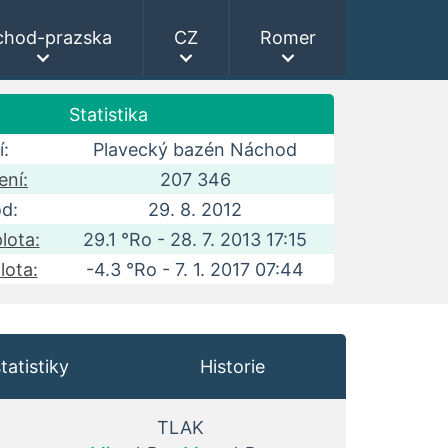
chod-prazska
CZ
Romer
Statistika
í:
Plavecký bazén Náchod
ení:
207 346
d:
29. 8. 2012
lota:
29.1 °Ro - 28. 7. 2013 17:15
lota:
-4.3 °Ro - 7. 1. 2017 07:44
tatistiky
Historie
TLAK