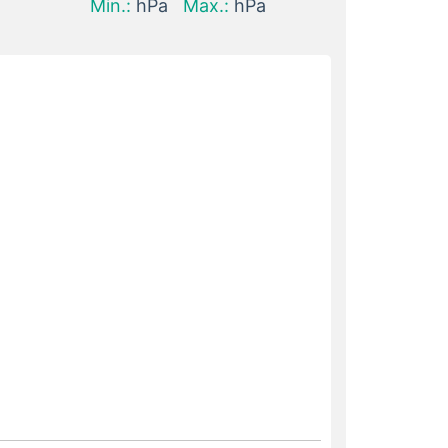
Min.:
hPa
Max.:
hPa