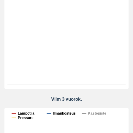
Viim 3 vuorok.
Viim 3 vuorok.
Lämpötila
Ilmankosteus
Kastepiste
Pressure