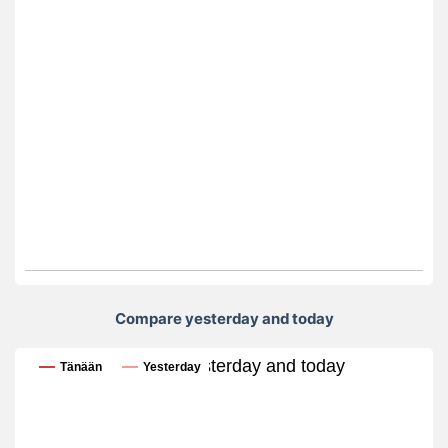
Compare yesterday and today
Compare yesterday and today
Tänään
Yesterday