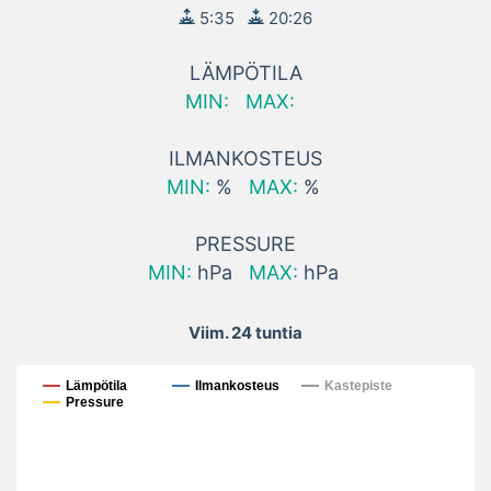
5:35
20:26
LÄMPÖTILA
MIN:
MAX:
ILMANKOSTEUS
MIN:
%
MAX:
%
PRESSURE
MIN:
hPa
MAX:
hPa
Viim. 24 tuntia
Viim. 24 tuntia
Lämpötila
Ilmankosteus
Kastepiste
Pressure