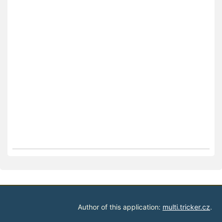
Author of this application:
multi.tricker.cz
.