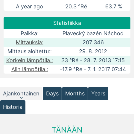
A year ago
20.3 °Ré
63.7 %
Statistiikka
Paikka:
Plavecký bazén Náchod
Mittauksia:
207 346
Mittaus aloitettu::
29. 8. 2012
Korkein lämpötila.:
33 °Ré - 28. 7. 2013 17:15
Alin lämpötila.:
-17.9 °Ré - 7. 1. 2017 07:44
Ajankohtainen
Days
Months
Years
Historia
TÄNÄÄN