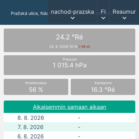
nachod-prazska
FI
Reaumur
Pražská ulice, Náchod - meteostanice GIOM 3000
24.2 °Ré
24. 6. 2026 10:14
(-46 d)
Pressure
1 015.4 hPa
Ilmankosteus
Kastepiste
56 %
16.3 °Ré
Aikaisemmin samaan aikaan
8. 8. 2026
-
7. 8. 2026
-
6. 8. 2026
-