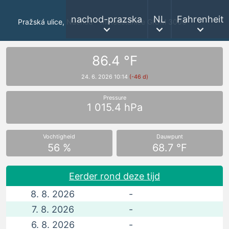
nachod-prazska
NL
Fahrenheit
Pražská ulice, Náchod - meteostanice GIOM 3000
86.4 °F
24. 6. 2026 10:14
(-46 d)
Pressure
1 015.4 hPa
Vochtigheid
Dauwpunt
56 %
68.7 °F
Eerder rond deze tijd
8. 8. 2026
-
7. 8. 2026
-
6. 8. 2026
-