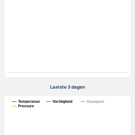
Laatste 3 dagen
Laatste 3 dagen
Temperatuur
Vochtigheid
Dauwpunt
Pressure