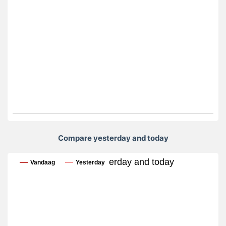
Compare yesterday and today
Compare yesterday and today
Vandaag
Yesterday