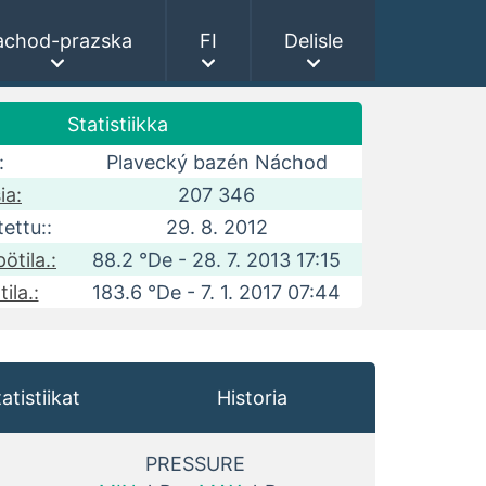
achod-prazska
FI
Delisle
Statistiikka
:
Plavecký bazén Náchod
ia:
207 346
tettu::
29. 8. 2012
ötila.:
88.2 °De - 28. 7. 2013 17:15
ila.:
183.6 °De - 7. 1. 2017 07:44
atistiikat
Historia
PRESSURE