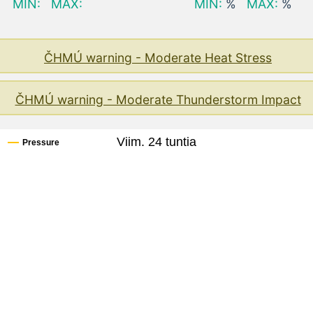
MIN:
MAX:
MIN:
%
MAX:
%
ČHMÚ warning - Moderate Heat Stress
ČHMÚ warning - Moderate Thunderstorm Impact
Viim. 24 tuntia
Pressure