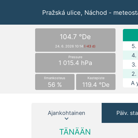
Pražská ulice, Náchod - meteos
104.7 °De
5.
24. 6. 2026 10:14
(-43 d)
4.
Pressure
1 015.4 hPa
3.
2.
Ilmankosteus
Kastepiste
A 
56 %
119.4 °De
Ajankohtainen
Päiv. sta
TÄNÄÄN