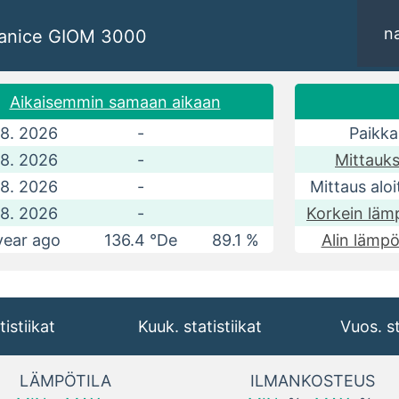
n
tanice GIOM 3000
Aikaisemmin samaan aikaan
 8. 2026
-
Paikka
 8. 2026
-
Mittauks
 8. 2026
-
Mittaus aloi
 8. 2026
-
Korkein lämp
year ago
136.4 °De
89.1 %
Alin lämpöt
tistiikat
Kuuk. statistiikat
Vuos. st
LÄMPÖTILA
ILMANKOSTEUS