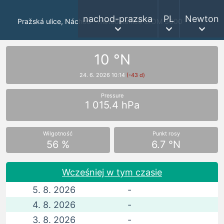
nachod-prazska
PL
Newton
Pražská ulice, Náchod - meteostanice GIOM 3000
10 °N
24. 6. 2026 10:14
(-43 d)
Pressure
1 015.4 hPa
Wilgotność
Punkt rosy
56 %
6.7 °N
Wcześniej w tym czasie
5. 8. 2026
-
4. 8. 2026
-
3. 8. 2026
-