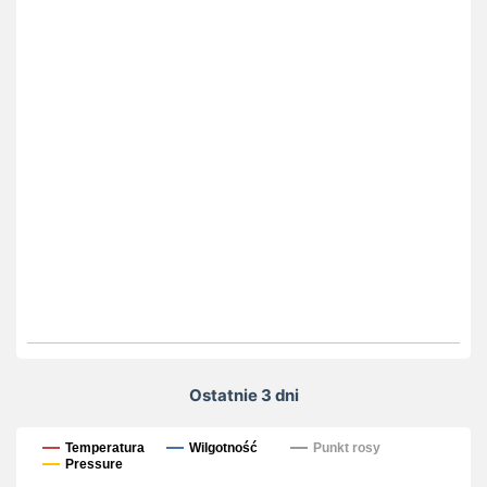
Ostatnie 3 dni
Ostatnie 3 dni
Temperatura
Wilgotność
Punkt rosy
Pressure