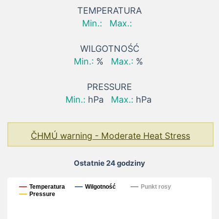
TEMPERATURA
Min.:
Max.:
WILGOTNOŚĆ
Min.:
%
Max.:
%
PRESSURE
Min.:
hPa
Max.:
hPa
ČHMÚ warning - Moderate Heat Stress
Ostatnie 24 godziny
Ostatnie 24 godziny
Temperatura
Wilgotność
Punkt rosy
Pressure