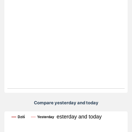
Compare yesterday and today
Compare yesterday and today
Dziś
Yesterday