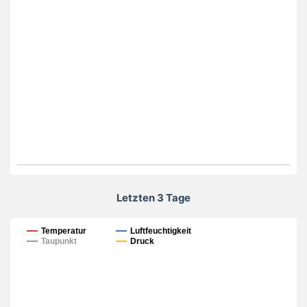
Letzten 3 Tage
Letzten 3 Tage
Temperatur
Luftfeuchtigkeit
Taupunkt
Druck