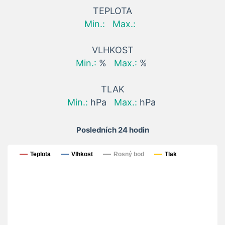
TEPLOTA
Min.:
Max.:
VLHKOST
Min.:
%
Max.:
%
TLAK
Min.:
hPa
Max.:
hPa
Posledních 24 hodin
Posledních 24 hodin
Teplota
Vlhkost
Rosný bod
Tlak