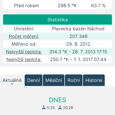
Před rokem
298.5 °K
63.7 %
Statistika
Umístění:
Plavecký bazén Náchod
Počet měření:
207 346
Měřeno od:
29. 8. 2012
Nejvyšší teplota:
314.3 °K - 28. 7. 2013 17:15
Nejnižší teplota:
250.7 °K - 7. 1. 2017 07:44
Aktuálně
Denní
Měsíční
Roční
Historie
DNES
5:35
20:26