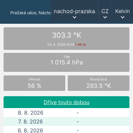
nachod-prazska
CZ
Kelvin
Pražská ulice, Náchod - meteostanice GIOM 3000
303.3 °K
24. 6. 2026 10:14
(-46 d)
Tlak
1 015.4 hPa
Vlhkost
Rosný bod
56 %
293.5 °K
Dříve touto dobou
8. 8. 2026
-
7. 8. 2026
-
6. 8. 2026
-