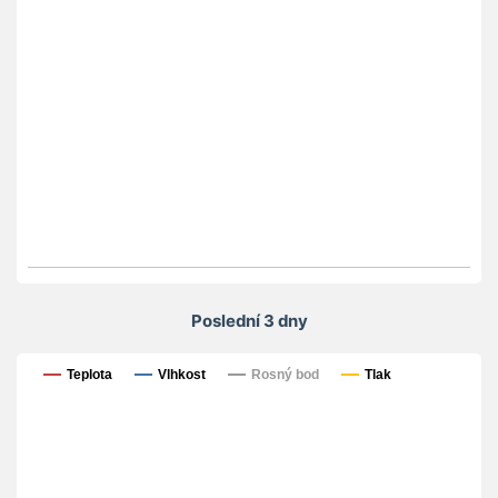
Poslední 3 dny
Poslední 3 dny
Teplota
Vlhkost
Rosný bod
Tlak